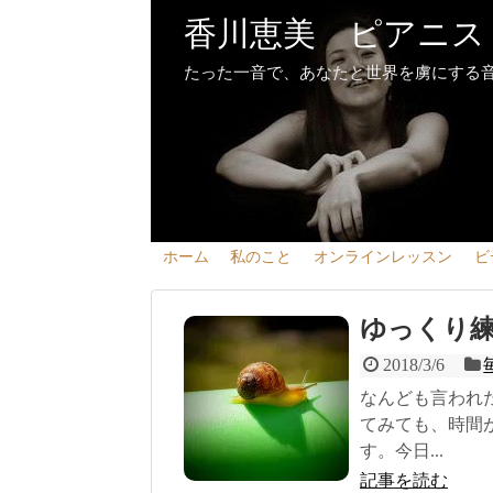
香川恵美 ピアニス
たった一音で、あなたと世界を虜にする
ホーム
私のこと
オンラインレッスン
ビ
ゆっくり
2018/3/6
なんども言われ
てみても、時間
す。今日...
記事を読む