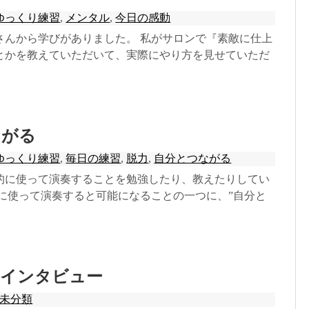
ゆっくり練習
,
メンタル
,
今日の感動
さんから学びがありました。 私がサロンで『素敵に仕上
とかを教えていただいて、実際にやり方を見せていただ
ながる
ゆっくり練習
,
毎日の練習
,
脱力
,
自分とつながる
的に使って演奏することを勉強したり、教えたりしてい
手に使って演奏すると可能になることの一つに、”自分と
のインタビュー
未分類