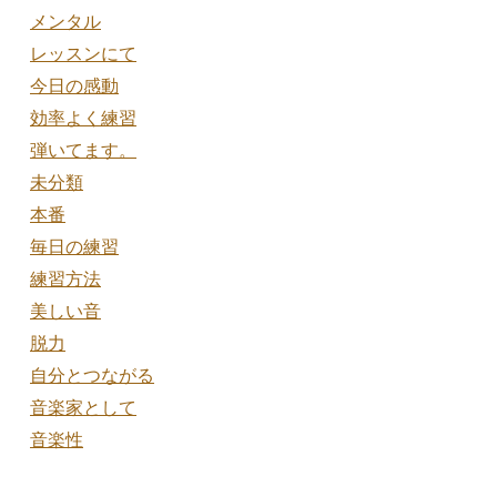
メンタル
レッスンにて
今日の感動
効率よく練習
弾いてます。
未分類
本番
毎日の練習
練習方法
美しい音
脱力
自分とつながる
音楽家として
音楽性