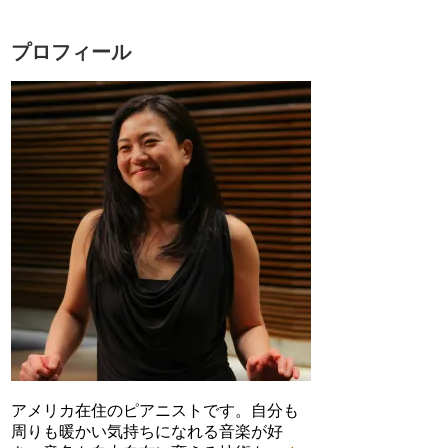
ん
ん
ん
ん
の
の
の
の
プ
プ
プ
プ
プロフィール
ロ
ロ
ロ
ロ
フ
フ
フ
フ
ィ
ィ
ィ
ィ
ー
ー
ー
ー
ル
ル
ル
ル
を
を
を
を
Facebook
Twitter
Instagram
YouTube
で
で
で
で
表
表
表
表
示
示
示
示
アメリカ在住のピアニストです。自分も
周りも暖かい気持ちになれる音楽が好