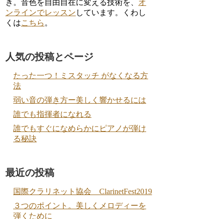
き。音色を自由自在に変える技術を、
オ
ンラインでレッスン
しています。くわし
くは
こちら
。
人気の投稿とページ
たった一つ！ミスタッチ がなくなる方
法
弱い音の弾き方ー美しく響かせるには
誰でも指揮者になれる
誰でもすぐになめらかにピアノが弾け
る秘訣
最近の投稿
国際クラリネット協会 ClarinetFest2019
３つのポイント。美しくメロディーを
弾くために