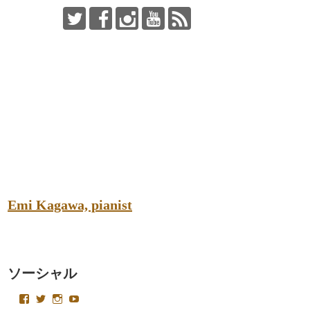
Emi Kagawa, pianist
ソーシャル
emikagawapianist
Velvetysound
Velvetysound
UC4AoT15foACa2LlkeNKJCSQ
さ
さ
さ
さ