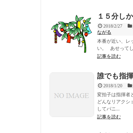
１５分し
2018/2/27
ながる
本番が近い、レ
い。 あせって
記事を読む
誰でも指
2018/1/20
変拍子は指揮者
どんなリアクシ
してパニ...
記事を読む