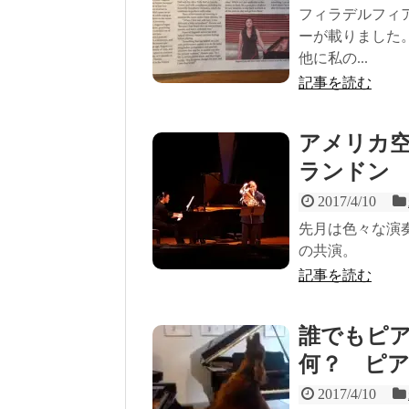
フィラデルフィ
ーが載りました
他に私の...
記事を読む
アメリカ
ランドン
2017/4/10
先月は色々な演奏の
の共演。
記事を読む
誰でもピ
何？ ピ
2017/4/10