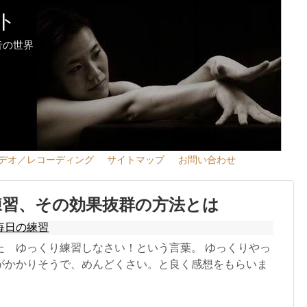
ト
音の世界
デオ／レコーディング
サイトマップ
お問い合わせ
練習、その効果抜群の方法とは
毎日の練習
た ゆっくり練習しなさい！という言葉。 ゆっくりやっ
がかかりそうで、めんどくさい。と良く感想をもらいま