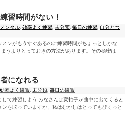
か練習時間がない！
メンタル
,
効率よく練習
,
未分類
,
毎日の練習
,
自分とつ
ッスンがもうすぐあるのに練習時間がちょっとしかな
しまうよりとっておきの方法があります。その秘密は
揮者になれる
効率よく練習
,
未分類
,
毎日の練習
として練習しよう みなさんは変拍子が曲中に出てくると
ョンを取っていますか、私はむかしはとってもびくっと