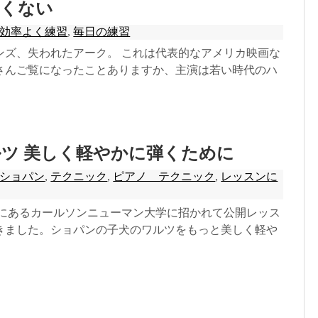
怖くない
効率よく練習
,
毎日の練習
ンズ、失われたアーク。 これは代表的なアメリカ映画な
さんご覧になったことありますか、主演は若い時代のハ
ツ 美しく軽やかに弾くために
ショパン
,
テクニック
,
ピアノ テクニック
,
レッスンに
州にあるカールソンニューマン大学に招かれて公開レッス
きました。ショパンの子犬のワルツをもっと美しく軽や