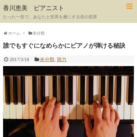
香川恵美 ピアニスト
たった一音で、あなたと世界を虜にする音の世界
ホーム
未分類
誰でもすぐになめらかにピアノが弾ける秘訣
2017/3/18
未分類
,
脱力