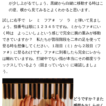
が少し上がるでしょう。黒鍵から白鍵に移動する時はこ
の逆。横から見てみるとよくわかると思います。
試しに右手で レ ミ フア＃ ソ ラ と弾いて見まし
ょう。指番号は順に１２３４５ですね。ミからファ＃にい
く時は よっこいしょという感じで完全に腕の重みが移動
できていますか？ 私たちが普段階段を二本の足を使って
登る時を想像してください。１段目（ミ）から２段目（フ
ァ＃）に登るわけです。ファ＃に到着したら完全にレから
は離れていますね。打鍵中でない指が本当にその都度リラ
ックスしているよう（固まっていない）に確認しましょ
う。
どうですか？
また
感想をおしらせく