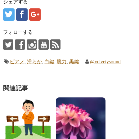
シェアする
で
(
開
新
き
し
ま
い
す
ウ
)
ィ
ン
ド
フォローする
ウ
で
開
き
ま
す
)
ピアノ
,
滑らか
,
白鍵
,
脱力
,
黒鍵
@velvetysound
関連記事