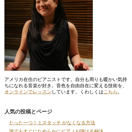
を
を
を
を
Facebook
Twitter
Instagram
YouTube
で
で
で
で
表
表
表
表
示
示
示
示
アメリカ在住のピアニストです。自分も周りも暖かい気持
ちになれる音楽が好き。音色を自由自在に変える技術を、
オンラインでレッスン
しています。くわしくは
こちら
。
人気の投稿とページ
たった一つ！ミスタッチ がなくなる方法
誰でもすぐになめらかにピアノが弾ける秘訣