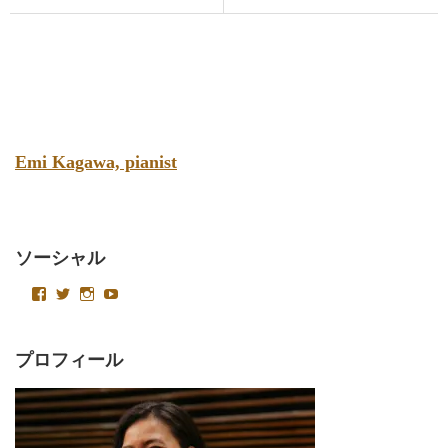
Emi Kagawa, pianist
ソーシャル
emikagawapianist
Velvetysound
Velvetysound
UC4AoT15foACa2LlkeNKJCSQ
さ
さ
さ
さ
ん
ん
ん
ん
の
の
の
の
プ
プ
プ
プ
プロフィール
ロ
ロ
ロ
ロ
フ
フ
フ
フ
ィ
ィ
ィ
ィ
ー
ー
ー
ー
ル
ル
ル
ル