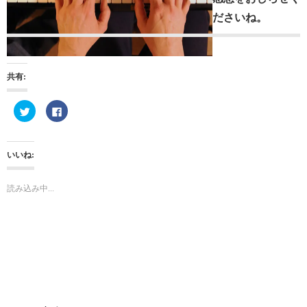
ださいね。
共有:
ク
F
リ
a
ッ
c
ク
e
し
b
て
o
いいね:
T
o
w
k
i
で
t
共
読み込み中...
t
有
e
す
r
る
で
に
共
は
有
ク
(
リ
新
ッ
し
ク
い
し
ウ
て
ィ
く
ン
だ
ド
さ
ウ
い