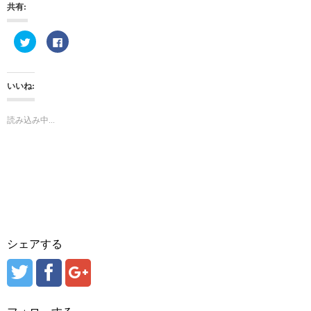
共有:
ク
F
リ
a
ッ
c
ク
e
し
b
て
o
いいね:
T
o
w
k
i
で
t
共
読み込み中...
t
有
e
す
r
る
で
に
共
は
有
ク
(
リ
新
ッ
し
ク
い
し
ウ
て
ィ
く
ン
だ
ド
さ
ウ
い
シェアする
で
(
開
新
き
し
ま
い
す
ウ
)
ィ
ン
ド