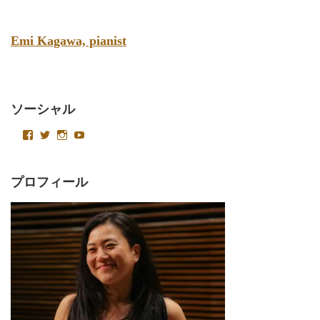
Emi Kagawa, pianist
ソーシャル
emikagawapianist
Velvetysound
Velvetysound
UC4AoT15foACa2LlkeNKJCSQ
さ
さ
さ
さ
ん
ん
ん
ん
の
の
の
の
プ
プ
プ
プ
プロフィール
ロ
ロ
ロ
ロ
フ
フ
フ
フ
ィ
ィ
ィ
ィ
ー
ー
ー
ー
ル
ル
ル
ル
を
を
を
を
Facebook
Twitter
Instagram
YouTube
で
で
で
で
表
表
表
表
示
示
示
示