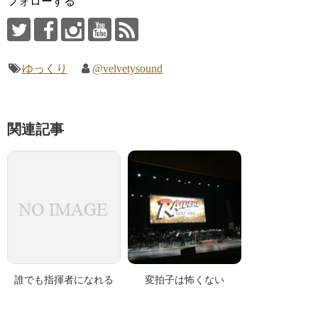
フォローする
ウ
で
開
き
ま
す
)
ゆっくり
@velvetysound
関連記事
誰でも指揮者になれる
変拍子は怖くない