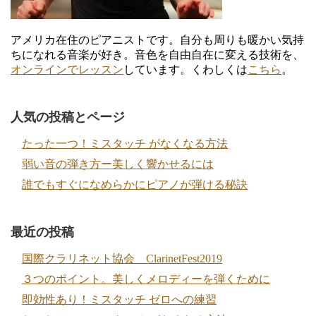
アメリカ在住のピアニストです。自分も周りも暖かい気持
ちになれる音楽が好き。音色を自由自在に変える技術を、
オンラインでレッスン
しています。くわしくは
こちら
。
人気の投稿とページ
たった一つ！ミスタッチ がなくなる方法
弱い音の弾き方ー美しく響かせるには
誰でもすぐになめらかにピアノが弾ける秘訣
最近の投稿
国際クラリネット協会 ClarinetFest2019
３つのポイント。美しくメロディーを弾くために
即効性あり！ミスタッチ ゼロへの練習