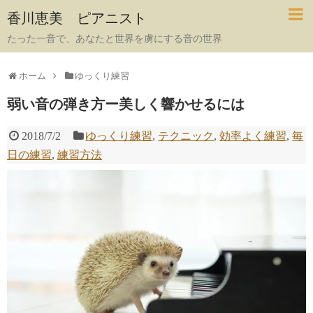
香川恵美 ピアニスト
たった一音で、あなたと世界を虜にする音の世界
ホーム
ゆっくり練習
弱い音の弾き方ー美しく響かせるには
2018/7/2
ゆっくり練習
,
テクニック
,
効率よく練習
,
毎
日の練習
,
練習方法