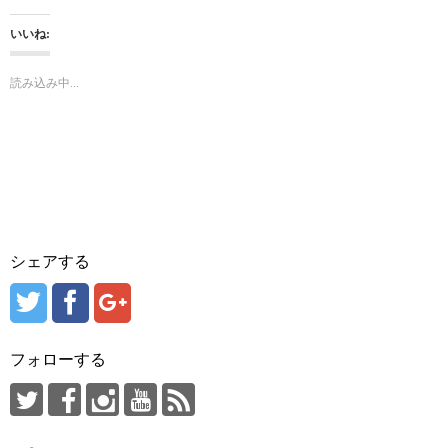
ク
e
し
b
て
o
いいね:
T
o
w
k
i
で
t
共
読み込み中...
t
有
e
す
r
る
で
に
共
は
有
ク
(
リ
新
ッ
し
ク
い
し
ウ
て
ィ
く
ン
だ
ド
さ
ウ
い
シェアする
で
(
開
新
き
し
ま
い
す
ウ
)
ィ
ン
ド
フォローする
ウ
で
開
き
ま
す
)