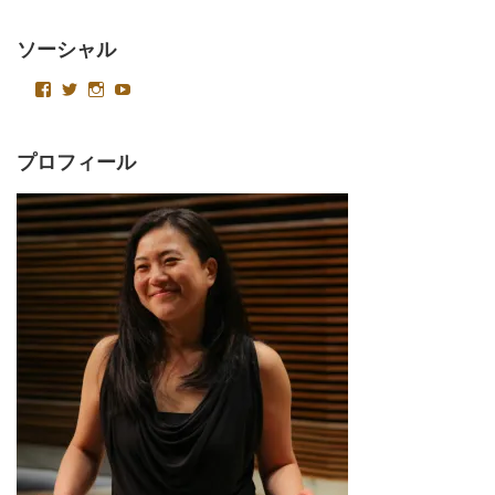
ソーシャル
emikagawapianist
Velvetysound
Velvetysound
UC4AoT15foACa2LlkeNKJCSQ
さ
さ
さ
さ
ん
ん
ん
ん
の
の
の
の
プ
プ
プ
プ
プロフィール
ロ
ロ
ロ
ロ
フ
フ
フ
フ
ィ
ィ
ィ
ィ
ー
ー
ー
ー
ル
ル
ル
ル
を
を
を
を
Facebook
Twitter
Instagram
YouTube
で
で
で
で
表
表
表
表
示
示
示
示