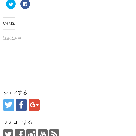
ク
F
リ
a
ッ
c
ク
e
し
b
て
o
いいね:
T
o
w
k
i
で
t
共
読み込み中...
t
有
e
す
r
る
で
に
共
は
有
ク
(
リ
新
ッ
し
ク
い
し
ウ
て
ィ
く
ン
だ
ド
さ
ウ
い
シェアする
で
(
開
新
き
し
ま
い
す
ウ
)
ィ
ン
ド
フォローする
ウ
で
開
き