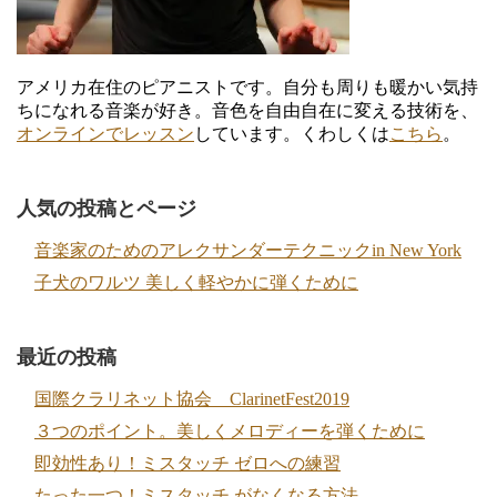
アメリカ在住のピアニストです。自分も周りも暖かい気持
ちになれる音楽が好き。音色を自由自在に変える技術を、
オンラインでレッスン
しています。くわしくは
こちら
。
人気の投稿とページ
音楽家のためのアレクサンダーテクニックin New York
子犬のワルツ 美しく軽やかに弾くために
最近の投稿
国際クラリネット協会 ClarinetFest2019
３つのポイント。美しくメロディーを弾くために
即効性あり！ミスタッチ ゼロへの練習
たった一つ！ミスタッチ がなくなる方法