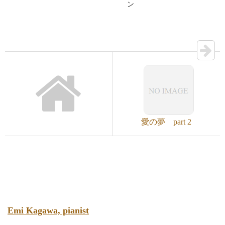
ン
愛の夢 part 2
Emi Kagawa, pianist