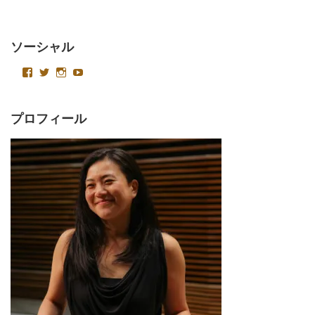
ソーシャル
emikagawapianist
Velvetysound
Velvetysound
UC4AoT15foACa2LlkeNKJCSQ
さ
さ
さ
さ
ん
ん
ん
ん
の
の
の
の
プ
プ
プ
プ
プロフィール
ロ
ロ
ロ
ロ
フ
フ
フ
フ
ィ
ィ
ィ
ィ
ー
ー
ー
ー
ル
ル
ル
ル
を
を
を
を
Facebook
Twitter
Instagram
YouTube
で
で
で
で
表
表
表
表
示
示
示
示