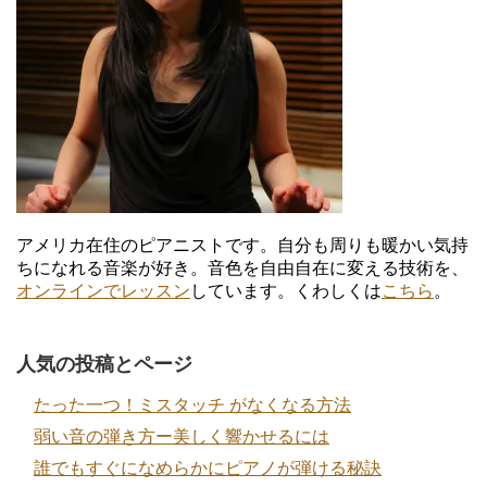
表
表
表
表
示
示
示
示
アメリカ在住のピアニストです。自分も周りも暖かい気持
ちになれる音楽が好き。音色を自由自在に変える技術を、
オンラインでレッスン
しています。くわしくは
こちら
。
人気の投稿とページ
たった一つ！ミスタッチ がなくなる方法
弱い音の弾き方ー美しく響かせるには
誰でもすぐになめらかにピアノが弾ける秘訣