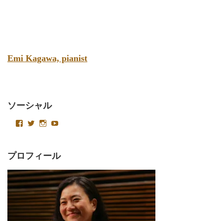
Emi Kagawa, pianist
ソーシャル
emikagawapianist
Velvetysound
Velvetysound
UC4AoT15foACa2LlkeNKJCSQ
さ
さ
さ
さ
ん
ん
ん
ん
の
の
の
の
プ
プ
プ
プ
プロフィール
ロ
ロ
ロ
ロ
フ
フ
フ
フ
ィ
ィ
ィ
ィ
ー
ー
ー
ー
ル
ル
ル
ル
を
を
を
を
Facebook
Twitter
Instagram
YouTube
で
で
で
で