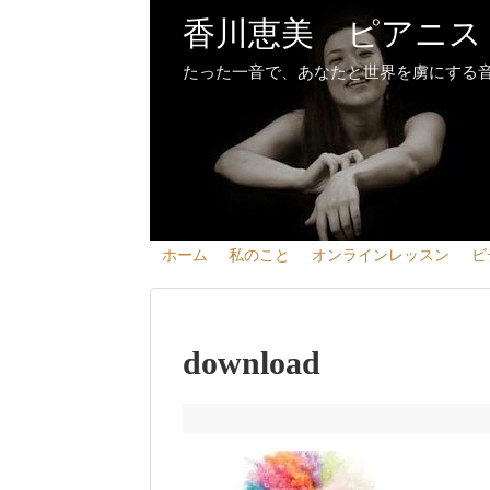
香川恵美 ピアニス
たった一音で、あなたと世界を虜にする
ホーム
私のこと
オンラインレッスン
ビ
download