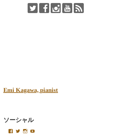
Emi Kagawa, pianist
ソーシャル
emikagawapianist
Velvetysound
Velvetysound
UC4AoT15foACa2LlkeNKJCSQ
さ
さ
さ
さ