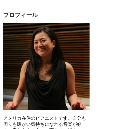
ん
ん
ん
ん
の
の
の
の
プ
プ
プ
プ
プロフィール
ロ
ロ
ロ
ロ
フ
フ
フ
フ
ィ
ィ
ィ
ィ
ー
ー
ー
ー
ル
ル
ル
ル
を
を
を
を
Facebook
Twitter
Instagram
YouTube
で
で
で
で
表
表
表
表
示
示
示
示
アメリカ在住のピアニストです。自分も
周りも暖かい気持ちになれる音楽が好