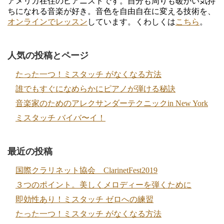
アメリカ在住のピアニストです。自分も周りも暖かい気持
ちになれる音楽が好き。音色を自由自在に変える技術を、
オンラインでレッスン
しています。くわしくは
こちら
。
人気の投稿とページ
たった一つ！ミスタッチ がなくなる方法
誰でもすぐになめらかにピアノが弾ける秘訣
音楽家のためのアレクサンダーテクニックin New York
ミスタッチ バイバ〜イ！
最近の投稿
国際クラリネット協会 ClarinetFest2019
３つのポイント。美しくメロディーを弾くために
即効性あり！ミスタッチ ゼロへの練習
たった一つ！ミスタッチ がなくなる方法