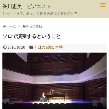
香川恵美 ピアニスト
たった一音で、あなたと世界を虜にする音の世界
ホーム
今日の感動
ソロで演奏するということ
2016/10/20
今日の感動
,
本番