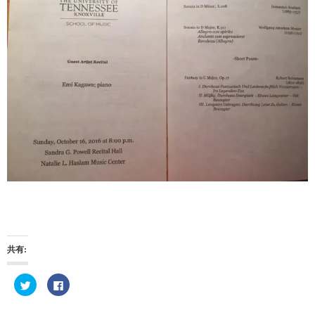
共有:
ク
F
リ
a
ッ
c
ク
e