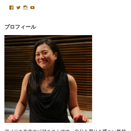
emikagawapianist
Velvetysound
Velvetysound
UC4AoT15foACa2LlkeNKJCSQ
さ
さ
さ
さ
ん
ん
ん
ん
の
の
の
の
プ
プ
プ
プ
プロフィール
ロ
ロ
ロ
ロ
フ
フ
フ
フ
ィ
ィ
ィ
ィ
ー
ー
ー
ー
ル
ル
ル
ル
を
を
を
を
Facebook
Twitter
Instagram
YouTube
で
で
で
で
表
表
表
表
示
示
示
示