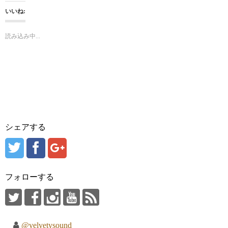
し
b
て
o
いいね:
T
o
w
k
i
で
t
共
読み込み中...
t
有
e
す
r
る
で
に
共
は
有
ク
(
リ
新
ッ
し
ク
い
し
ウ
て
ィ
く
ン
だ
ド
さ
ウ
い
シェアする
で
(
開
新
き
し
ま
い
す
ウ
)
ィ
ン
ド
フォローする
ウ
で
開
き
ま
す
)
@velvetysound