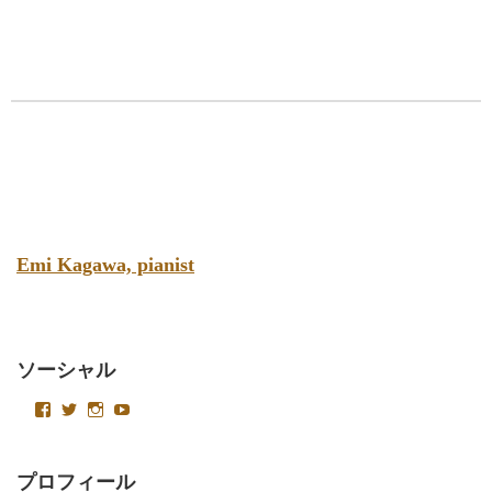
Emi Kagawa, pianist
ソーシャル
emikagawapianist
Velvetysound
Velvetysound
UC4AoT15foACa2LlkeNKJCSQ
さ
さ
さ
さ
ん
ん
ん
ん
の
の
の
の
プ
プ
プ
プ
プロフィール