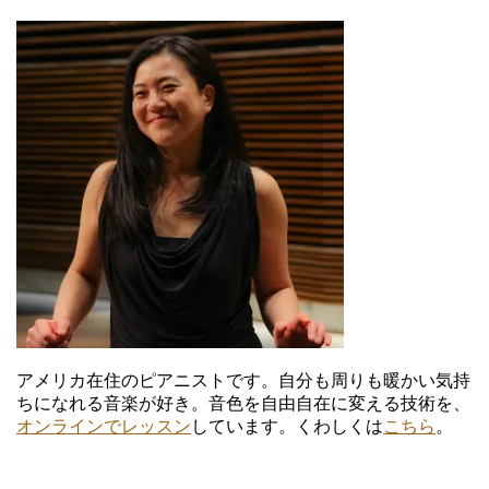
ロ
ロ
ロ
ロ
フ
フ
フ
フ
ィ
ィ
ィ
ィ
ー
ー
ー
ー
ル
ル
ル
ル
を
を
を
を
Facebook
Twitter
Instagram
YouTube
で
で
で
で
表
表
表
表
示
示
示
示
アメリカ在住のピアニストです。自分も周りも暖かい気持
ちになれる音楽が好き。音色を自由自在に変える技術を、
オンラインでレッスン
しています。くわしくは
こちら
。